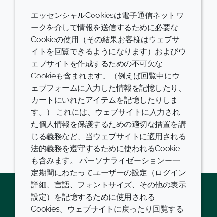
エッセンシャルCookiesは電子通信ネットワ
ークを介して情報を送信するために必要な
Cookieの使用（その結果お客様はウェブサ
イトを回覧できるようになります）およびウ
ェブサイトを作成するための不可欠な
クローダ財団はInstituto Amazonasのアグロフォレス
Cookieも含まれます。（例えば回覧中にウ
トリー・プロジェクトを支援しています。このプロジ
ェブフォームに入力した情報を記憶したり、
ェクトは、先住民部族の伝統的な農耕方式を復活させ
カートにいれたアイテムを記憶したりしま
ることにより、食糧安全保障を強化し、彼らの文化遺
す。） これには、ウェブサイトに入力され
産と環境を守ることを目的としています。ブラジルの
た個人情報を保護するための適切な措置を講
アマゾン地域のマットグロッソ州に住む6つの部族の
じる義務など、当ウェブサイトに適用される
およそ7,400人を対象に、伝統農法への信頼を育むた
法的義務を遵守するために使われるCookie
めの教育プログラムを実施します。
も含みます。 パーソナライゼーションー一
定期間にわたってユーザーの設定（ログイン
詳細、言語、フォントサイズ、その他の表示
設定）を記憶するために使用される
Cookies。ウェブサイトに戻ったり回覧する
Twitter
LinkedIn
Youtube