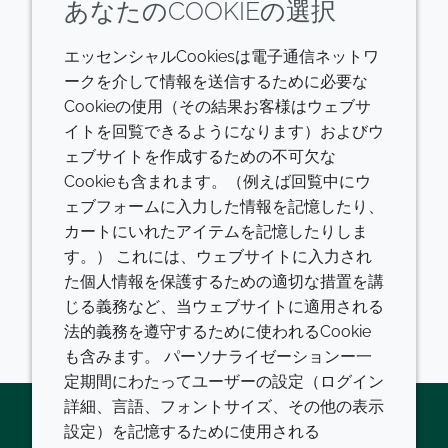
あなたのCOOKIEの選択
クローダのコミットメント
エッセンシャルCookiesは電子通信ネットワ
ークを介して情報を送信するために必要な
Cookieの使用（その結果お客様はウェブサ
クローダのコミットメントは、2030年ま
イトを回覧できるようになります）およびウ
でに気候、土地、人々にポジティブであ
ェブサイトを作成するための不可欠な
ることです。
Cookieも含まれます。（例えば回覧中にウ
ェブフォームに入力した情報を記憶したり、
詳しく見る
カートにいれたアイテムを記憶したりしま
す。） これには、ウェブサイトに入力され
た個人情報を保護するための適切な措置を講
じる義務など、当ウェブサイトに適用される
法的義務を遵守するために使われるCookie
も含みます。 パーソナライゼーションー一
定期間にわたってユーザーの設定（ログイン
詳細、言語、フォントサイズ、その他の表示
設定）を記憶するために使用される