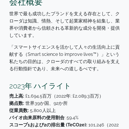
会社概要
世界で最も成功したブランドを支える存在として、ク
ローダは知識、情熱、そして起業家精神を結集し、業
界や消費者から信頼される革新的な成分を開発・提供
しています。
「
スマートサイエンスを活かして人々の生活向上に貢
献する（Smart science to improve lives™）
」という
私たちの目的は、クローダのすべての取り組みを支え
る行動指針であり、未来への道しるべです。
2023年 ハイライト
売上高:
£1,694.5百万（2022年: £2,089.3百万）
拠点数:
世界39か国、92か所
従業員数:
5,800人以上
バイオ由来原料の使用割合
: 59.4%
スコープ1および2の排出量 (TeCO2e):
101,246（2022