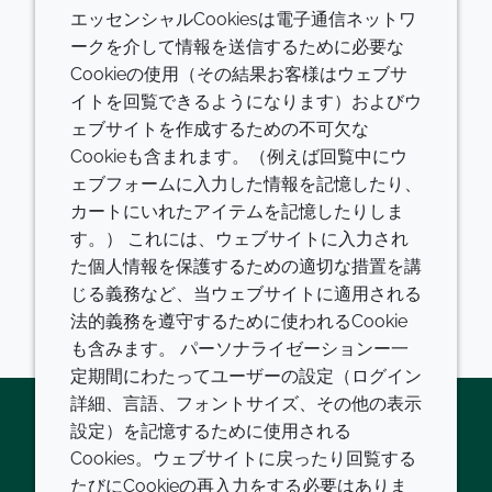
エッセンシャルCookiesは電子通信ネットワ
ークを介して情報を送信するために必要な
Croda International Plc（以下「クロー
Cookieの使用（その結果お客様はウェブサ
ダ」または「グループ」）は本日、2023
イトを回覧できるようになります）およびウ
年7月1日から9月30日まで（以下「第3四
ェブサイトを作成するための不可欠な
半期」または「期間」）の取引に関する
Cookieも含まれます。（例えば回覧中にウ
最新情報をお知らせいたします。（記事
ェブフォームに入力した情報を記憶したり、
言語：英語）
カートにいれたアイテムを記憶したりしま
す。） これには、ウェブサイトに入力され
続きを読む
た個人情報を保護するための適切な措置を講
じる義務など、当ウェブサイトに適用される
法的義務を遵守するために使われるCookie
も含みます。 パーソナライゼーションー一
定期間にわたってユーザーの設定（ログイン
詳細、言語、フォントサイズ、その他の表示
設定）を記憶するために使用される
Cookies。ウェブサイトに戻ったり回覧する
Twitter
LinkedIn
Youtube
たびにCookieの再入力をする必要はありま