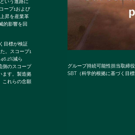
BT）という進路に
コープ1および
温上昇を産業革
破滅的影響を回
づく目標が検証
た。スコープ1
6.2%減ら
グループ持続可能性担当取締役
流側のスコープ
SBT（科学的根拠に基づく目
でいます。製造拠
、これらの念願