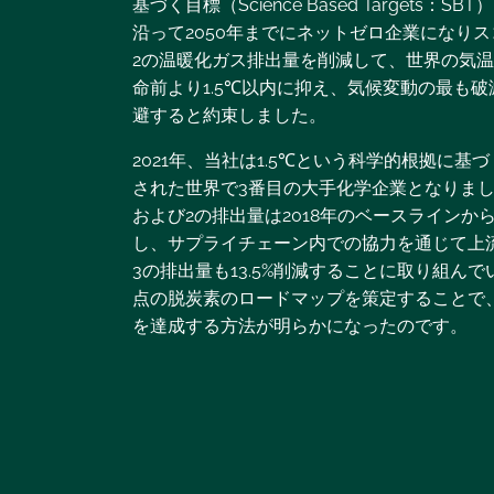
基づく目標（Science Based Targets：S
沿って2050年までにネットゼロ企業になりス
2の温暖化ガス排出量を削減して、世界の気
命前より1.5℃以内に抑え、気候変動の最も
避すると約束しました。
2021年、当社は1.5℃という科学的根拠に基
された世界で3番目の大手化学企業となりまし
および2の排出量は2018年のベースラインから4
し、サプライチェーン内での協力を通じて上
3の排出量も13.5%削減することに取り組ん
点の脱炭素のロードマップを策定することで
を達成する方法が明らかになったのです。