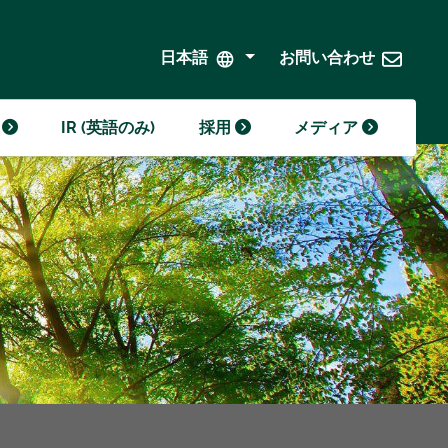
クローダの歴史
クローダの年表
発注と持続可能な調達
日本語
お問い合わせ
)
IR (英語のみ)
採用
メディア