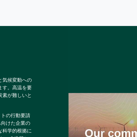
と気候変動への
ます。高温を要
炭素が難しいと
クトの行動要請
.5℃へ向けた企業の
な科学的根拠に