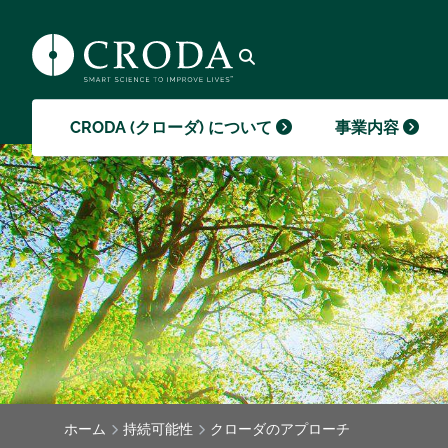
ます。
能によるメリットを実現することで違い
販促、または提供のいずれかに重要な役
クローダコーポレート最新のブログ記事
事例研究（ケーススタディー）
を生み出すのがそうした部分なのです。
割を果たしています。
はこちら
クロー
イメー
クローダ財団
GO TO SMART SCIENCE
GO TO 事業内容
GO TO 採用
GO TO メディア
(スマートサイエンス)
検索を開く
CRODA (クローダ) について
事業内容
ホーム
持続可能性
クローダのアプローチ