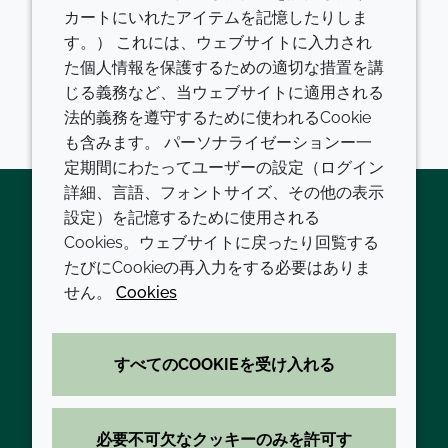
カートにいれたアイテムを記憶したりしま
会をもたらしています。例えば、ある新規アジュバン
す。） これには、ウェブサイトに入力され
トにより、予防接種は結核やクラミジア感染症、Ａ群
た個人情報を保護するための適切な措置を講
連鎖球菌、マラリア、インフルエンザ、COVID-19、
じる義務など、当ウェブサイトに適用される
RSVに対して強力な抗体反応を誘導することが可能と
法的義務を遵守するために使われるCookie
なっています。
も含みます。 パーソナライゼーションー一
定期間にわたってユーザーの設定（ログイン
詳細、言語、フォントサイズ、その他の表示
設定）を記憶するために使用される
Cookies。ウェブサイトに戻ったり回覧する
Twitter
LinkedIn
Youtube
たびにCookieの再入力をする必要はありま
会社
LEGAL
せん。
Cookies
現代の奴隷制
利用規約
すべてのCOOKIEを受け入れる
方針と手順
プライバシーポリシー
拠点一覧
アクセシビリティに関する声明
必要不可欠なクッキーのみを許可す
お問い合わせ
クッキーポリシー