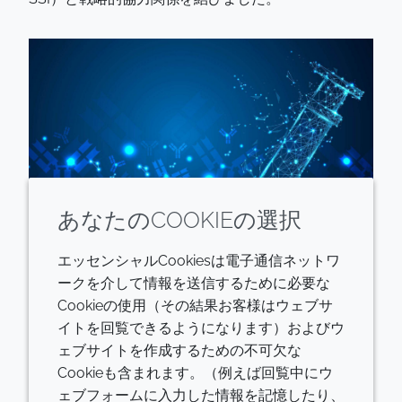
あなたのCOOKIEの選択
エッセンシャルCookiesは電子通信ネットワ
ークを介して情報を送信するために必要な
Cookieの使用（その結果お客様はウェブサ
この協力により、従来のアルミニウムベースのアジュ
イトを回覧できるようになります）およびウ
バントに代わる代替品の試験を加速させることができ
ェブサイトを作成するための不可欠な
るようになります。特許を取得した新しい当社アジュ
Cookieも含まれます。（例えば回覧中にウ
バントの数々は、現在のアジュバント技術では有効な
ェブフォームに入力した情報を記憶したり、
ワクチンとはなっていない病気に効果を現す新たな機