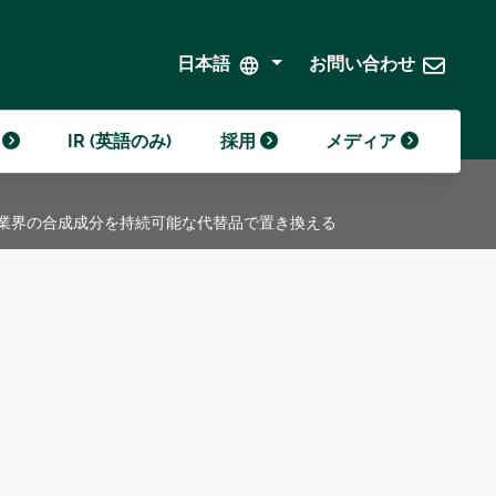
クローダの歴史
クローダの年表
発注と持続可能な調達
日本語
お問い合わせ
)
IR (英語のみ)
採用
メディア
品業界の合成成分を持続可能な代替品で置き換える