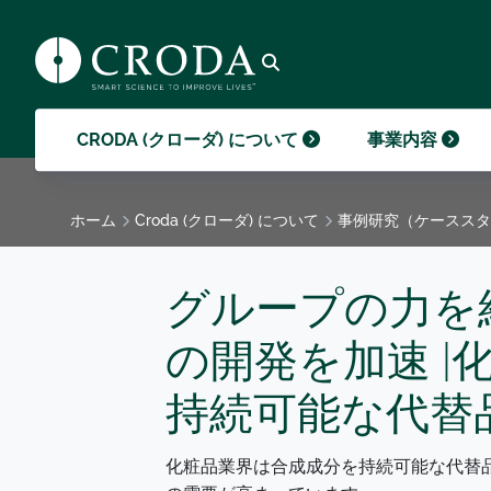
ます。
能によるメリットを実現することで違い
販促、または提供のいずれかに重要な役
クローダコーポレート最新のブログ記事
事例研究（ケーススタディー）
を生み出すのがそうした部分なのです。
割を果たしています。
はこちら
クロー
イメー
クローダ財団
GO TO SMART SCIENCE
GO TO 事業内容
GO TO 採用
GO TO メディア
(スマートサイエンス)
検索を開く
CRODA (クローダ) について
事業内容
ホーム
Croda (クローダ) について
事例研究（ケーススタ
グループの力を
の開発を加速 |
持続可能な代替
化粧品業界は合成成分を持続可能な代替