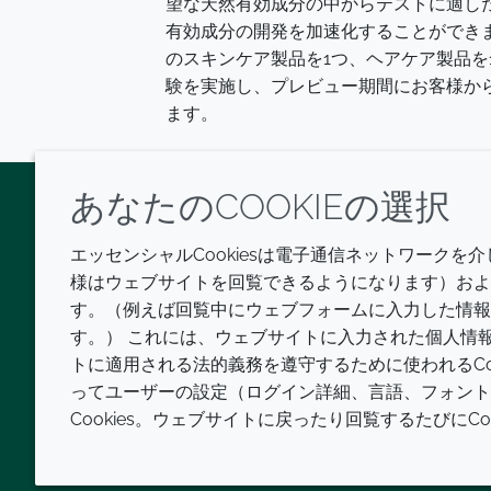
望な天然有効成分の中からテストに適し
有効成分の開発を加速化することができま
のスキンケア製品を1つ、ヘアケア製品を1つ、
験を実施し、プレビュー期間にお客様か
ます。
あなたのCOOKIEの選択
Twitter
LinkedIn
Youtube
エッセンシャルCookiesは電子通信ネットワークを
様はウェブサイトを回覧できるようになります）および
す。（例えば回覧中にウェブフォームに入力した情報
す。） これには、ウェブサイトに入力された個人情
トに適用される法的義務を遵守するために使われるCo
ってユーザーの設定（ログイン詳細、言語、フォント
Cookies。ウェブサイトに戻ったり回覧するたびにC