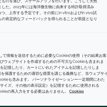
たものを選び、スケールアップを行います。こうして天然
した。2023年には海洋微生物に由来する特許取得済み
上市する予定です。その前にin vitroおよびin vivo試
らの肯定的なフィードバックを得られることが前提となり
会社
LEGAL
介して情報を送信するために必要なCookieの使用（その結果お客
現代の奴隷制
利用規約
ウェブサイトを作成するための不可欠なCookieも含まれま
を記憶したり、カートにいれたアイテムを記憶したりしま
方針と手順
プライバシーポリシー
報を保護するための適切な措置を講じる義務など、当ウェブサ
拠点一覧
アクセシビリティに関する声明
okieも含みます。 パーソナライゼーションー一定期間にわた
サイズ、その他の表示設定）を記憶するために使用される
お問い合わせ
クッキーポリシー
ookieの再入力をする必要はありません。
Cookies
© 2026 Croda International Plc