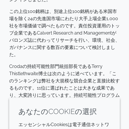
この上位100銘柄は、別途上位100銘柄がある米国市
場を除く24の先進国市場にわたり大手上場企業1,000
社を市場価値で調べたものです。責任投資運用のトッ
プ企業であるCalvert Research and Managementが
バロンズ誌に代わってリサーチを行い、環境、社会、
ガバナンスに関する数百の要素について検討しまし
た。
Crodaの持続可能性部門統括部長であるTerry
Thistlethwaite博士は次のように述べています。「こ
のランキングは弊社を大規模な競合企業と直接比較す
るものです。11位に選ばれたことは大きな成果であ
り、大変誇りに思っています。持続可能性プログラム
を策定し、世界が直面する課題のいくつかにソリュー
ションを提供する取り組みを進めており、同時に
あなたのCOOKIEの選択
Smart Science to Improve Lives™というビジョンに
よって環境と社会に及ぼす影響を最小限に抑えている
エッセンシャルCookiesは電子通信ネットワ