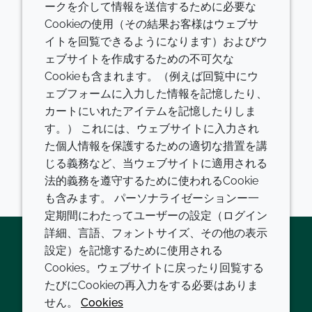
ことがこのように認められたのは素晴らしいことで
ークを介して情報を送信するために必要な
す。」
Cookieの使用（その結果お客様はウェブサ
イトを回覧できるようになります）およびウ
Thistlethwaite博士は、「今回の評価は、皆が積極的
ェブサイトを作成するための不可欠な
かつ前向きに貢献してくれているおかげです。Croda
Cookieも含まれます。（例えば回覧中にウ
の社員全員におめでとうと言いたい」と言い添えまし
ェブフォームに入力した情報を記憶したり、
た。
カートにいれたアイテムを記憶したりしま
す。） これには、ウェブサイトに入力され
た個人情報を保護するための適切な措置を講
共有する
じる義務など、当ウェブサイトに適用される
法的義務を遵守するために使われるCookie
Facebook
Twitter
LinkedIn
Mail
も含みます。 パーソナライゼーションー一
定期間にわたってユーザーの設定（ログイン
詳細、言語、フォントサイズ、その他の表示
設定）を記憶するために使用される
Cookies。ウェブサイトに戻ったり回覧する
Twitter
LinkedIn
Youtube
たびにCookieの再入力をする必要はありま
会社
LEGAL
せん。
Cookies