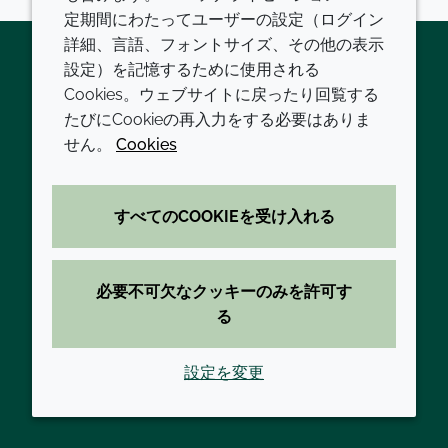
定期間にわたってユーザーの設定（ログイン
詳細、言語、フォントサイズ、その他の表示
設定）を記憶するために使用される
Cookies。ウェブサイトに戻ったり回覧する
Twitter
LinkedIn
Youtube
たびにCookieの再入力をする必要はありま
会社
LEGAL
せん。
Cookies
現代の奴隷制
利用規約
すべてのCOOKIEを受け入れる
方針と手順
プライバシーポリシー
拠点一覧
アクセシビリティに関する声明
必要不可欠なクッキーのみを許可す
お問い合わせ
クッキーポリシー
る
設定を変更
© 2026 Croda International Plc