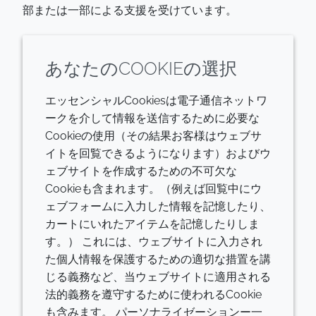
部または一部による支援を受けています。
あなたのCOOKIEの選択
エッセンシャルCookiesは電子通信ネットワ
ークを介して情報を送信するために必要な
Cookieの使用（その結果お客様はウェブサ
イトを回覧できるようになります）およびウ
ェブサイトを作成するための不可欠な
Cookieも含まれます。（例えば回覧中にウ
ェブフォームに入力した情報を記憶したり、
カートにいれたアイテムを記憶したりしま
す。） これには、ウェブサイトに入力され
た個人情報を保護するための適切な措置を講
共有する
じる義務など、当ウェブサイトに適用される
法的義務を遵守するために使われるCookie
Facebook
Twitter
LinkedIn
Mail
も含みます。 パーソナライゼーションー一