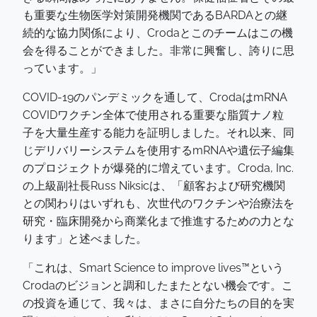
も重要な生物医学対策開発機関であるBARDAとの継
続的な協力関係により、Crodaとこのチームはこの機
会を得ることができました。非常に興奮し、誇りに思
っています。」
COVID-19のパンデミックを通して、CrodaはmRNA
COVIDワクチン全体で使用される重要な脂質ナノ粒
子を大量生産する能力を証明しました。それ以来、同
じデリバリーシステムを使用するmRNAや遺伝子編集
のプロジェクトが爆発的に増えています。Croda, Inc.
の上級副社長Russ Niksicは、「顧客および研究機関
との関わりはいずれも、次世代のワクチンや治療法を
研究・臨床開発から商業化まで推進するための力とな
ります」と述べました。
「これは、Smart Science to improve lives™という
Crodaのビジョンと調和したまたとない機会です。こ
の投資を通じて、我々は、まさに自分たちの目的を実