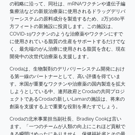
の戦略に沿って、同社は、mRNAワクチンや遺伝子編
集療法などの新規治療薬に使用されるドラッグデリバ
リーシステムの原料成分を製造するため、2万3680平
方フィートの新施設に投資します。この施設は、
COVID-19ワクチンのような治療薬やワクチンにすで
に使用されている脂質の生産をサポートするだけでな
く、最先端のがん治療に使用される脂質を含む、現在
開発中の次世代治療薬も支援します。
Crodaは、生物製剤のデリバリーシステム開発におけ
る第一線のパートナーとして、高い評価を得ていま
す。米国が重要なワクチンや治療薬の国内製造を拡大
しようとしている中、連邦政府とCrodaの共同プロジ
ェクトであるCrodaの新しいLamarの施設は、将来の
創薬を支援する上で重要な役割を果たすでしょう。
Crodaの北米事業担当副社長、Bradley Cookは言い
ます。「一つのチームが人類の向上にこれほど貢献で
きる瞬間はめったにありません。保健福祉省とその最