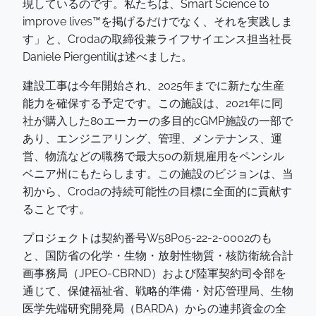
現しているのです。私たちは、Smart Science to
improve lives™を掲げるだけでなく、それを実践しま
す」と、Crodaの取締役兼ライフサイエンス担当社長
Daniele Piergentiliは述べました。
建設工事は今年開始され、2025年までに新たな生産
能力を確保する予定です。この施設は、2021年に同
社が購入した80エーカーの多目的cGMP施設の一部で
あり、エンジニアリング、管理、メンテナンス、運
営、物流などの職務で最大50の新規雇用をペンシル
ベニア州にもたらします。この施設のビジョンは、当
初から、Crodaの持続可能性の目標に全面的に貢献す
ることです。
プロジェクトは契約番号W58P05-22-2-0002のも
と、国防省の化学・生物・放射性物質・核防衛統合計
画事務局（JPEO-CBRND）および陸軍契約司令部を
通じて、保健福祉省、戦略的準備・対応管理局、生物
医学先端研究開発局（BARDA）からの連邦資金の全