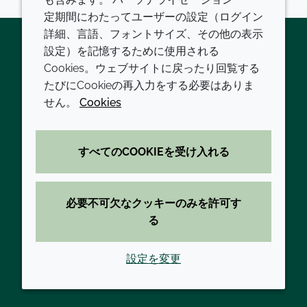
定期間にわたってユーザーの設定（ログイン
詳細、言語、フォントサイズ、その他の表示
設定）を記憶するために使用される
Cookies。ウェブサイトに戻ったり回覧する
Twitter
LinkedIn
Youtube
たびにCookieの再入力をする必要はありま
会社
LEGAL
せん。
Cookies
現代の奴隷制
利用規約
すべてのCOOKIEを受け入れる
方針と手順
プライバシーポリシー
拠点一覧
アクセシビリティに関する声明
必要不可欠なクッキーのみを許可す
お問い合わせ
クッキーポリシー
る
設定を変更
© 2026 Croda International Plc