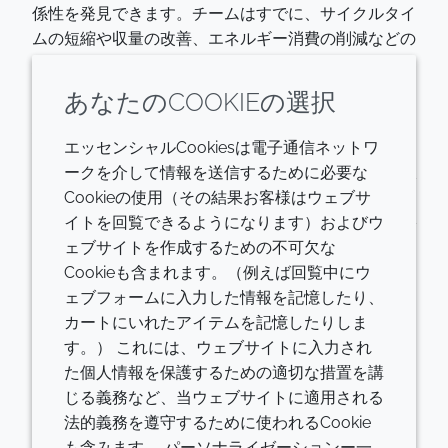
係性を発見できます。チームはすでに、サイクルタイ
ムの短縮や収量の改善、エネルギー消費の削減などの
成果を確認しています。
あなたのCOOKIEの選択
もう1つの例として、錯体化学部門は従来、品質の分
析・管理に使用するサンプルを製造中に採取し、実験
エッセンシャルCookiesは電子通信ネットワ
室で分析した後に操作パラメーターを調整していたも
ークを介して情報を送信するために必要な
のでした。顧客仕様を厳密に満たすことができるまで
Cookieの使用（その結果お客様はウェブサ
には何度もこれを繰り返すことがしょっちゅうで、時
イトを回覧できるようになります）およびウ
間がかかり、多くのリソースを消費します。オランダ
ェブサイトを作成するための不可欠な
のゴーダの製造施設はこの問題を解決しようと、斬新
Cookieも含まれます。（例えば回覧中にウ
な工程設計と最新の近赤外分析技術を採用しました。
ェブフォームに入力した情報を記憶したり、
その結果、品質をリアルタイムに測定できるようにな
カートにいれたアイテムを記憶したりしま
り、バッチのサイクルタイムの短縮化とユーティリテ
す。） これには、ウェブサイトに入力され
ィ消費の最適化、サンプルの採取や廃棄の手間の解消
た個人情報を保護するための適切な措置を講
を実現することができました。2021年にバリデーシ
じる義務など、当ウェブサイトに適用される
ョンを実施した上で、クローダの他の施設にも順次導
法的義務を遵守するために使われるCookie
入する予定です。
も含みます。 パーソナライゼーションー一