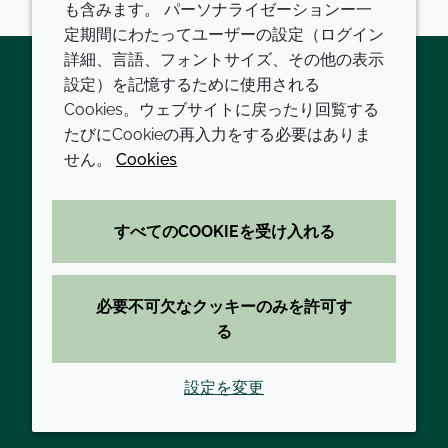
も含みます。 パーソナライゼーションー一
定期間にわたってユーザーの設定（ログイン
詳細、言語、フォントサイズ、その他の表示
設定）を記憶するために使用される
Cookies。ウェブサイトに戻ったり回覧する
Twitter
LinkedIn
Youtube
たびにCookieの再入力をする必要はありま
会社
LEGAL
せん。
Cookies
現代の奴隷制
利用規約
すべてのCOOKIEを受け入れる
方針と手順
プライバシーポリシー
拠点一覧
アクセシビリティに関する声明
必要不可欠なクッキーのみを許可す
お問い合わせ
クッキーポリシー
る
設定を変更
© 2026 Croda International Plc