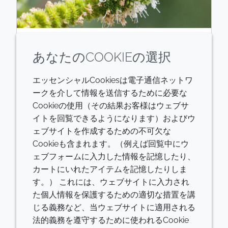
遺伝資源への公平なアクセスと利
あなたのCOOKIEの選択
益配分、生物多様性の保全のため
に | BROGOTA PROJECT第3版の
エッセンシャルCookiesは電子通信ネットワ
制作を支援
ークを介して情報を送信するために必要な
Cookieの使用（その結果お客様はウェブサ
イトを回覧できるようになります）およびウ
当社は第15回生物多様性条約締約国会議
ェブサイトを作成するための不可欠な
（COP15）のサイドイベントを通じ、
Cookieも含まれます。（例えば回覧中にウ
Brogota Project第3版の制作を支援しま
ェブフォームに入力した情報を記憶したり、
した。
カートにいれたアイテムを記憶したりしま
す。） これには、ウェブサイトに入力され
続きを読む
た個人情報を保護するための適切な措置を講
じる義務など、当ウェブサイトに適用される
法的義務を遵守するために使われるCookie