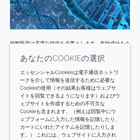
核酸医薬は高度な技術を必要とします。有効成分をう
まく標的へ到達させ、不安定性などの課題を克服しな
あなたのCOOKIEの選択
くてはなりません。クローダは核酸用の非ウイルス性
送達システムで世界をリードしています。世界で
エッセンシャルCookiesは電子通信ネットワ
3,100万人にみられる遺伝性の高コレステロール症は
ークを介して情報を送信するために必要な
心疾患の進行を速め、寿命を縮めるおそれがありま
Cookieの使用（その結果お客様はウェブサ
す。私たちはその治療薬の第Ⅲ相臨床試験をVerve
イトを回覧できるようになります）およびウ
Therapeuticsとともに実施するなど、多くの遺伝子
ェブサイトを作成するための不可欠な
治療の開発に協力しています。ヴァーヴ・セラピュー
Cookieも含まれます。（例えば回覧中にウ
ティクス（Verve Therapeutics）は最近、高コレステ
ェブフォームに入力した情報を記憶したり、
ロール症に対する遺伝子編集薬を世界で初めて患者に
カートにいれたアイテムを記憶したりしま
投与するにあたり、クローダが提供した脂質を送達シ
す。） これには、ウェブサイトに入力され
ステムに使用しました。非臨床試験では、問題のある