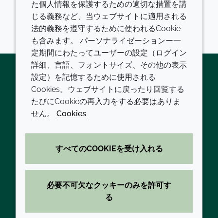
た個人情報を保護するための適切な措置を講
遺伝子を抑制するために薬剤を1回投与しただけで
じる義務など、当ウェブサイトに適用される
LDLコレステロールが60%減少し、効果は20ヵ月間持
法的義務を遵守するために使われるCookie
続しました。
も含みます。 パーソナライゼーションー一
定期間にわたってユーザーの設定（ログイン
詳細、言語、フォントサイズ、その他の表示
設定）を記憶するために使用される
Cookies。ウェブサイトに戻ったり回覧する
Twitter
LinkedIn
Youtube
たびにCookieの再入力をする必要はありま
会社
LEGAL
せん。
Cookies
現代の奴隷制
利用規約
すべてのCOOKIEを受け入れる
方針と手順
プライバシーポリシー
拠点一覧
アクセシビリティに関する声明
必要不可欠なクッキーのみを許可す
お問い合わせ
クッキーポリシー
る