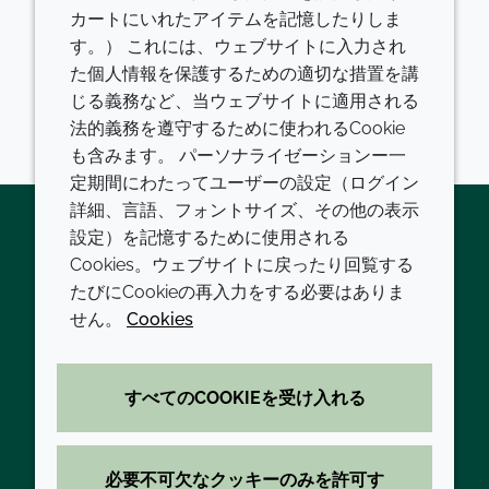
カートにいれたアイテムを記憶したりしま
により、バッチ式から連続式反応への移行が可能にな
す。） これには、ウェブサイトに入力され
り、高い精度で混合し、プラントのフットプリントを
た個人情報を保護するための適切な措置を講
削減することができます。この技術を活用し開発し続
じる義務など、当ウェブサイトに適用される
けることで、さらなる持続可能性のメリットが期待さ
法的義務を遵守するために使われるCookie
れます。
も含みます。 パーソナライゼーションー一
定期間にわたってユーザーの設定（ログイン
詳細、言語、フォントサイズ、その他の表示
設定）を記憶するために使用される
Cookies。ウェブサイトに戻ったり回覧する
Twitter
LinkedIn
Youtube
たびにCookieの再入力をする必要はありま
会社
LEGAL
せん。
Cookies
現代の奴隷制
利用規約
すべてのCOOKIEを受け入れる
方針と手順
プライバシーポリシー
拠点一覧
アクセシビリティに関する声明
必要不可欠なクッキーのみを許可す
お問い合わせ
クッキーポリシー