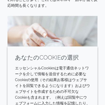
応時間も長くなります。
あなたのCOOKIEの選択
エッセンシャルCookiesは電子通信ネットワ
ークを介して情報を送信するために必要な
Cookieの使用（その結果お客様はウェブサ
イトを回覧できるようになります）およびウ
研究を経て、NiTechが特許を有する連続式振動流バ
ェブサイトを作成するための不可欠な
ッフル炉技術を用いた新しいプロセスが開発され、当
Cookieも含まれます。（例えば回覧中にウ
社の製造拠点の一つで試験が行われました。界面活性
ェブフォームに入力した情報を記憶したり、
剤を製造するこの革新的で持続可能なソリューション