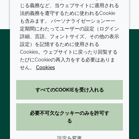
じる義務など、当ウェブサイトに適用される
製造され、既存のソリューションにひけをとらないパ
法的義務を遵守するために使われるCookie
フォーマンスを発揮します。
も含みます。 パーソナライゼーションー一
定期間にわたってユーザーの設定（ログイン
詳細、言語、フォントサイズ、その他の表示
設定）を記憶するために使用される
Cookies。ウェブサイトに戻ったり回覧する
Twitter
LinkedIn
Youtube
たびにCookieの再入力をする必要はありま
会社
LEGAL
せん。
Cookies
現代の奴隷制
利用規約
すべてのCOOKIEを受け入れる
方針と手順
プライバシーポリシー
拠点一覧
アクセシビリティに関する声明
必要不可欠なクッキーのみを許可す
お問い合わせ
クッキーポリシー
る
設定を変更