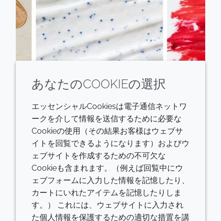
あなたのCOOKIEの選択
粒子はしばしば目に見えないほど小さく、化粧品の処
方に剥離、感触改良、テクスチャー調整などの機能を
エッセンシャルCookiesは電子通信ネットワ
追加します。ところが、大部分のマイクロビーズは最
ークを介して情報を送信するために必要な
終的には海へと流れ、海洋生物に悪影響を及ぼしま
Cookieの使用（その結果お客様はウェブサ
す。クローダは特許技術を活用して、マイクロビーズ
イトを回覧できるようになります）およびウ
の代替品となるChromaPurを開発しました。これは
ェブサイトを作成するための不可欠な
感覚的・光学的に素晴しい効果をもたらすセルロース
Cookieも含まれます。（例えば回覧中にウ
パウダーであり、皮膚のテカリを抑える、毛穴や小皺
ェブフォームに入力した情報を記憶したり、
を見えにくくする、カラーコスメのカバー力や色強度
カートにいれたアイテムを記憶したりしま
を高めるなどの働きをします。プラスチックマイクロ
す。） これには、ウェブサイトに入力され
ビーズの代わりに使えて、しかも天然成分100％で完
た個人情報を保護するための適切な措置を講
全に生分解可能な本製品は、持続可能な工程によって