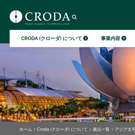
ます。
能によるメリットを実現することで違い
販促、または提供のいずれかに重要な役
クローダコーポレート最新のブログ記事
事例研究（ケーススタディー）
を生み出すのがそうした部分なのです。
割を果たしています。
はこちら
クロー
イメー
クローダ財団
GO TO SMART SCIENCE
GO TO 事業内容
GO TO 採用
GO TO メディア
(スマートサイエンス)
検索を開く
CRODA (クローダ) について
事業内容
ホーム
Croda (クローダ) について
拠点一覧
アジア太