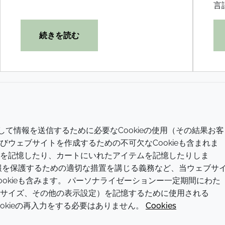
言
続きを読む
会社
LEGAL
介して情報を送信するために必要なCookieの使用（その結果お客
現代の奴隷制
利用規約
ウェブサイトを作成するための不可欠なCookieも含まれま
を記憶したり、カートにいれたアイテムを記憶したりしま
方針と手順
プライバシーポリシー
報を保護するための適切な措置を講じる義務など、当ウェブサ
拠点一覧
アクセシビリティに関する声明
okieも含みます。 パーソナライゼーションー一定期間にわた
サイズ、その他の表示設定）を記憶するために使用される
お問い合わせ
クッキーポリシー
ookieの再入力をする必要はありません。
Cookies
© 2026 Croda International Plc