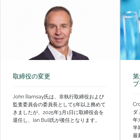
取締役の変更
第
プ
John Ramsay氏は、非執行取締役および
Cr
監査委員会の委員長として5年以上務めて
ダ
きましたが、2025年3月1日に取締役会を
年
退任し、Ian Bull氏が後任となります。
半
最