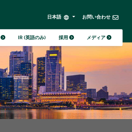
クローダの歴史
クローダの年表
発注と持続可能な調達
日本語
お問い合わせ
)
IR (英語のみ)
採用
メディア