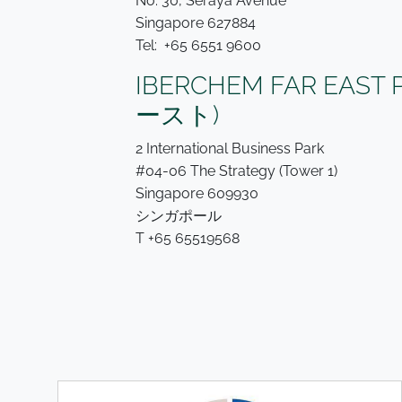
No. 30, Seraya Avenue
Singapore 627884
Tel: +65 6551 9600
IBERCHEM FAR EA
ースト)
2 International Business Park
#04-06 The Strategy (Tower 1)
Singapore 609930
シンガポール
T +65 65519568